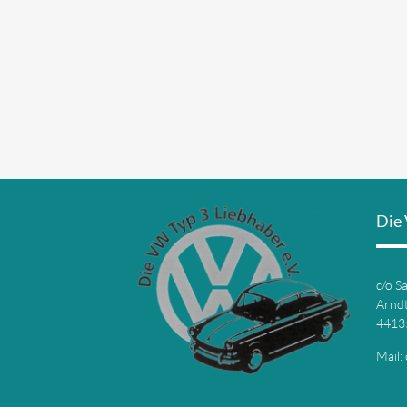
Die 
c/o S
Arndt
4413
Mail: