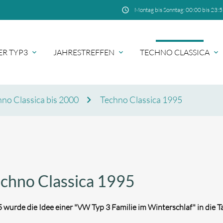
schedule
Montag bis Sonntag: 00:00 bis 23:
ER TYP3
JAHRESTREFFEN
TECHNO CLASSICA
no Classica bis 2000
Techno Classica 1995
hbegriffe
SUCH
chno Classica 1995
 wurde die Idee einer "VW Typ 3 Familie im Winterschlaf" in die T