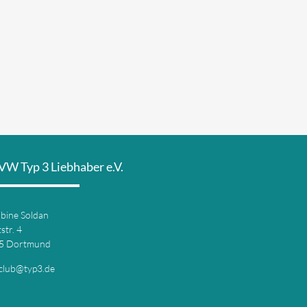
VW Typ 3 Liebhaber e.V.
abine Soldan
str. 4
5 Dortmund
club@typ3.de