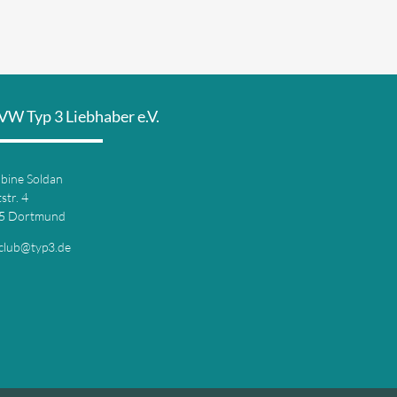
VW Typ 3 Liebhaber e.V.
abine Soldan
str. 4
5 Dortmund
club@typ3.de