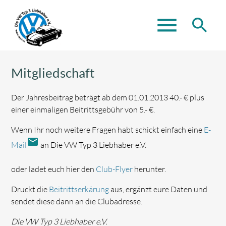
menu
search
Mitgliedschaft
Suchbegriffe
SUCHEN
Der Jahresbeitrag beträgt ab dem 01.01.2013 40.- € plus
einer einmaligen Beitrittsgebühr von 5.- €.
Wenn Ihr noch weitere Fragen habt schickt einfach eine
E-
mail
Mail
an Die VW Typ 3 Liebhaber e.V.
oder ladet euch hier den
Club-Flyer
herunter.
Druckt die
Beitrittserkärung
aus, ergänzt eure Daten und
sendet diese dann an die Clubadresse.
Die VW Typ 3 Liebhaber e.V.